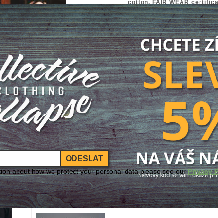
cotton, FAIR WEAR certific
- potisk vepředu |
front print
- textilní etiketka na spodním
- textilní etiketka na levém r
Design pochází ze štětce B
Forest Fighter. Potisk parád
550 Kč
Availability:
In Stock
Size
Size:
Add to Cart
ODESLAT
tion about how we protect your personal data please see our
Privacy P