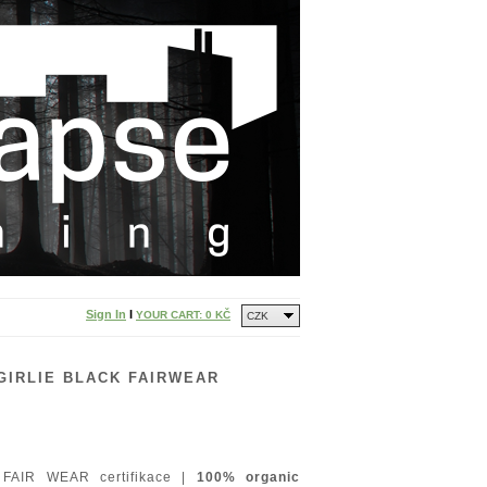
Sign In
I
YOUR CART:
0 KČ
CZK
GIRLIE BLACK FAIRWEAR
 FAIR WEAR certifikace |
100% organic