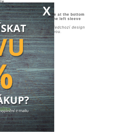
ate
X
 lemu trika |
textile etiquette at the bottom
ukávu |
textile etiquette at the left sleeve
YTHUR art a navazuje na předchozí design
ní bronzovou metalickou barvou.
olicy